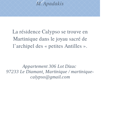
M. Apadakis
La résidence Calypso se trouve en
Martinique dans le joyau sacré de
l’archipel des « petites Antilles ».
Appartement 306 Lot Dizac
97233 Le Diamant, Martinique /
martinique-
calypso@gmail.com
DES QUESTIONS ?
CONTACTEZ-NOUS AU :
06 73 09 09 05